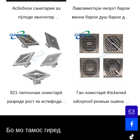
Асбобхои санитарии аз
Лавозимотҳои яклухт барои
пӯлоди зангногир
ванна барои душ барои душ
баландсифат, Дренажи
9*9 см аз пӯлоди зангногир
ошёнаи пошнаи аз пӯлоди
дренажи флорӣ —
зангногир аз пӯлоди
СИНЖИҶЯ/СУНҶЯ
зангногир тозашуда —
СИНЖИҶЯ/СУНҶЯ
921 таппончаи хокистарӣ
Ган хокистарӣ thickened
разряди рост як истифодаи,
odorproof резиши ошёна аз
рахи диагоналӣ ягона ва
пӯлоди зангногир
дукарата истифода
Бо мо тамос гиред