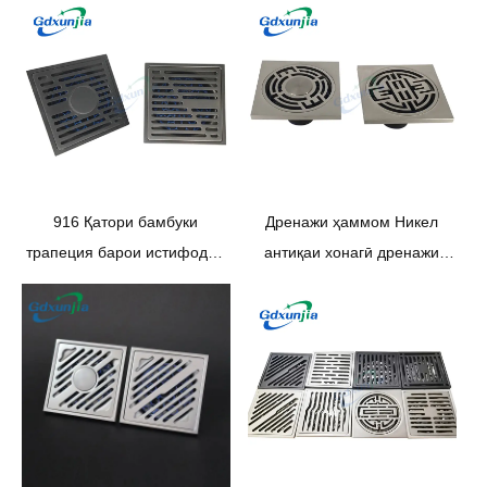
916 Қатори бамбуки
Дренажи ҳаммом Никел
трапеция барои истифодаи
антиқаи хонагӣ дренажи
ягона ва дукарата
ошёнаи аз пӯлоди зангногир
мураббаъ