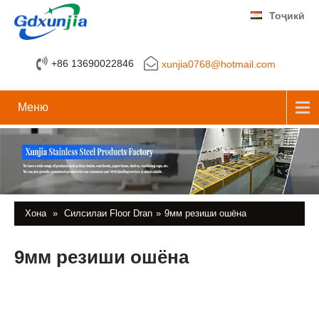
Тоҷикӣ
+86 13690022846
xunjia0768@hotmail.com
Меню
Хона
»
Силсилаи Floor Dran
»
9мм резиши ошёна
9мм резиши ошёна