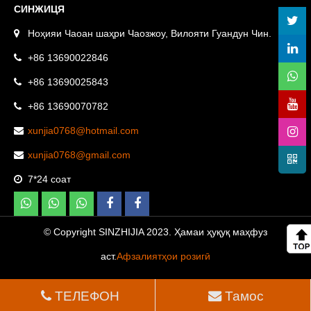
СИНЖИЦЯ
Ноҳияи Чаоан шаҳри Чаозжоу, Вилояти Гуандун Чин.
+86 13690022846
+86 13690025843
+86 13690070782
xunjia0768@hotmail.com
xunjia0768@gmail.com
7*24 соат
© Copyright SINZHIJIA 2023. Ҳамаи ҳуқуқ маҳфуз
аст.
Афзалиятҳои розигӣ
ТЕЛЕФОН
Тамос