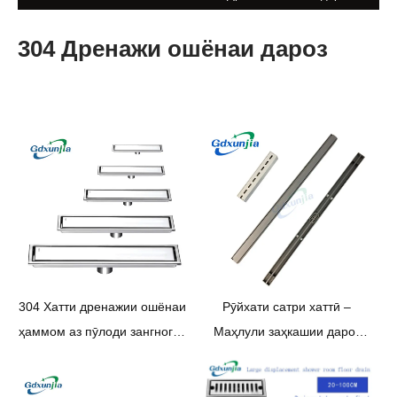
304 Дренажи ошёнаи дароз
304 Хатти дренажии ошёнаи
Рӯйхати сатри хаттӣ –
ҳаммом аз пӯлоди зангногир
Маҳлули заҳкашии дароз
хати дренажии души
дар пӯлоди зангногир
росткунҷаи қубури дренажии