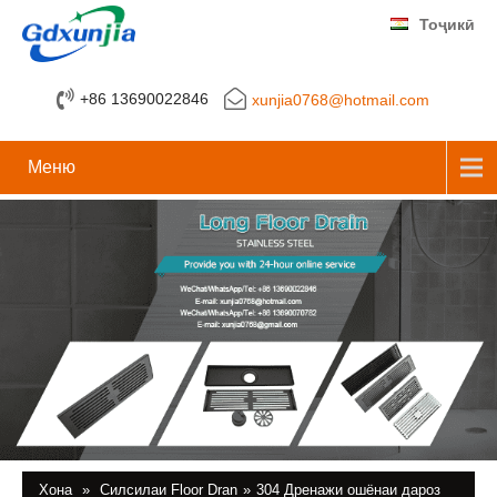
Тоҷикӣ
+86 13690022846
xunjia0768@hotmail.com
Меню
Хона
»
Силсилаи Floor Dran
»
304 Дренажи ошёнаи дароз