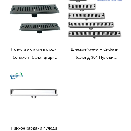
душ -СИНЖИҶЯ/СУНҶЯ
Яклухти яклухти пӯлоди
Шинжиё/хунҷя – Сифати
бениҳоят баландтари
баланд 304 Пӯлоди
баландтари оббозӣ аз
зангногир бо филтр
пӯлоди зангногир 304
дезодоранти аз пӯлоди
Ошёнаи ошёна -синзобарӣ /
зангногир Душ дренажи
xunjia
хаттии душ дренажи ошёна
Пинҳон кардани пӯлоди