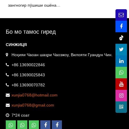
зангногир пӯшиши ошёнаи
дароз – Ҳалли самараноки
дренажӣ
Бо мо тамос гиред
СИНЖИЦЯ
Ноҳияи Чаоан шаҳри Чаозжоу, Вилояти Гуандун Чин.
+86 13690022846
+86 13690025843
+86 13690070782
xunjia0768@hotmail.com
xunjia0768@gmail.com
7*24 соат