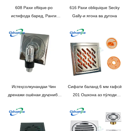
608 Рахи oftique-ро
616 Рахи obliquique Secky
истифода баред, Ранги
Gally-и ягона ва дугона
махсуси истифода, Якбҷии
якҷанба дурахшон
Истеҳсолкунандаи Чин
Сифати баланд 6 мм ғафсӣ
дренажи ошёнаи дуҷониба
201 Ошхона аз пӯлоди
барои насоси мошини
зангногир, ки зидди бӯй ва
ҷомашӯии Toshiba
дренажии ошёна барои
тарабхона