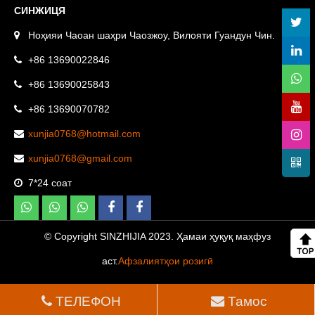
СИНЖИЦЯ
Ноҳияи Чаоан шаҳри Чаозжоу, Вилояти Гуандун Чин.
+86 13690022846
+86 13690025843
+86 13690070782
xunjia0768@hotmail.com
xunjia0768@gmail.com
7*24 соат
© Copyright SINZHIJIA 2023. Ҳамаи ҳуқуқ маҳфуз
аст.
Афзалиятҳои розигӣ
ТЕЛЕФОН
Тамос