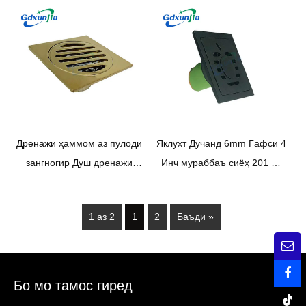
дренажии ошёнаи душ бо
ҳаммом
бӯи мис, ки худаш мӯҳр
дорад
Дренажи ҳаммом аз пӯлоди
Яклухт Дучанд 6mm Ғафсӣ 4
зангногир Душ дренажи
Инч мураббаъ сиёҳ 201 Аз
ошёнаи пӯшида Душ
пӯлоди зангногир Душ
дренажи ошёнаи душ
ҳаммом пластикӣ дренажи
1 аз 2
1
2
Баъдӣ »
рост Анти бӯи резиши ошёна
Бо мо тамос гиред