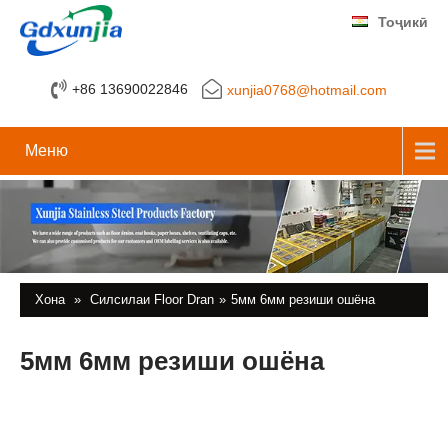
Тоҷикӣ
+86 13690022846
xunjia0768@hotmail.com
Меню
Хона
»
Силсилаи Floor Dran
»
5мм 6мм резиши ошёна
5мм 6мм резиши ошёна