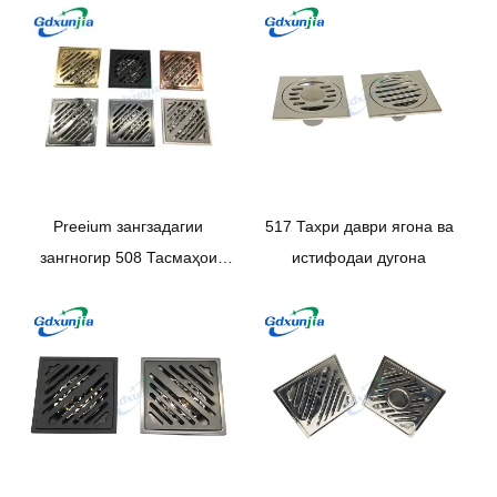
Preeium зангзадагии
517 Тахри даври ягона ва
зангногир 508 Тасмаҳои
истифодаи дугона
oblique барои истифодаи
ягона