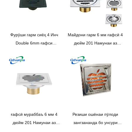
Фурӯши гарм сиёҳ 4 Инч
Майдони гарм 6 мм ғафсӣ 4
Double 6mm ғафси
дюйм 201 Намунаи аз
мураббаъ Apple Намунаи
пӯлоди зангногир мудаввари
201 Дренажи ошёнаи
себи ҳаммом барои души
ҳаммом аз пӯлоди зангногир
дренажии ошёнаи зидди бӯй
—СИНЗҲИЯ/СУНҶЯ
бо Bayonet -СИНЖИҶЯ/
СУНҶЯ
ғафсӣ мураббаъ 6 мм 4
Резиши ошёнаи пӯлоди
дюйм 201 Намунаи аз
зангзананда бо унсури
пӯлоди зангногир дар ванна
филтри дар ошхонаи нави