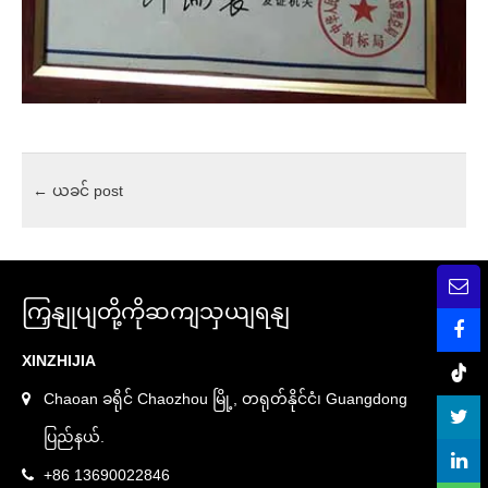
←
ယခင် post
ကြှနျုပျတို့ကိုဆကျသှယျရနျ
XINZHIJIA
Chaoan ခရိုင် Chaozhou မြို့, တရုတ်နိုင်ငံ၊ Guangdong
ပြည်နယ်.
+86 13690022846