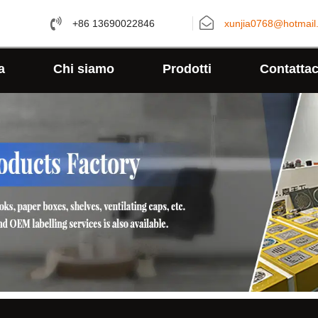
+86 13690022846
xunjia0768@hotmail
a
Chi siamo
Prodotti
Contattac