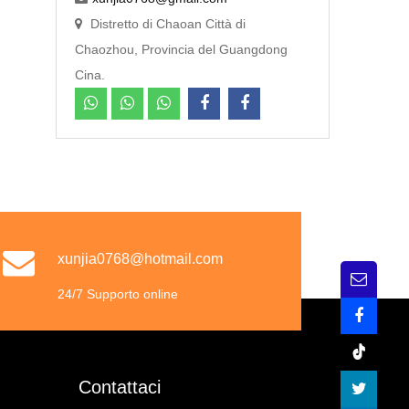
Distretto di Chaoan Città di
Chaozhou, Provincia del Guangdong
Cina.
xunjia0768@hotmail.com
24/7 Supporto online
Contattaci