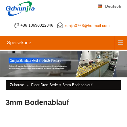
Deutsch
+86 13690022846
xunjia0768@hotmail.com
Speisekarte
Zuhause
»
Floor Dran-Serie
»
3mm Bodenablauf
3mm Bodenablauf