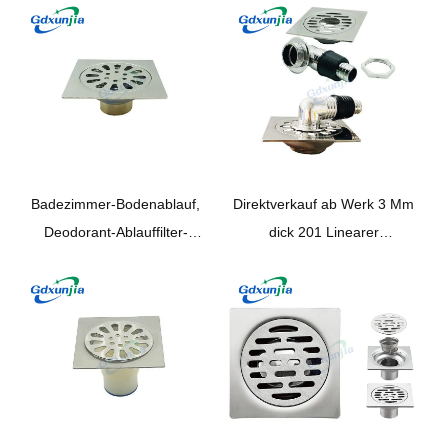
Badezimmer-Bodenablauf,
Direktverkauf ab Werk 3 Mm
Deodorant-Ablauffilter-
dick 201 Linearer
Abdeckung, Edelstahl,
Bodenablauf aus Edelstahl
Badezimmer-Zubehör,
mit Kunststoff-Winkel-
Bodenablauf
Waschmaschinen-
Schlauchanschluss-Set