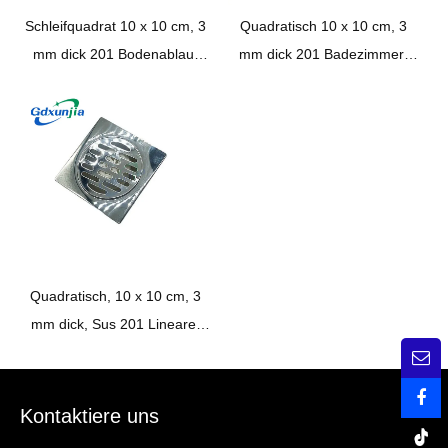
Schleifquadrat 10 x 10 cm, 3
Quadratisch 10 x 10 cm, 3
mm dick 201 Bodenablauf
mm dick 201 Badezimmer-
aus Edelstahl mit großer,
Duschbodenablauf aus
gerader Entwässerung aus
Edelstahl mit linearem Stainer
Kunststoff
und verlängertem
Verbindungsrohr
Quadratisch, 10 x 10 cm, 3
mm dick, Sus 201 Linearer
Bodenablauf aus Edelstahl
mit geruchshemmendem
PVC-Dichtungskern
Kontaktiere uns