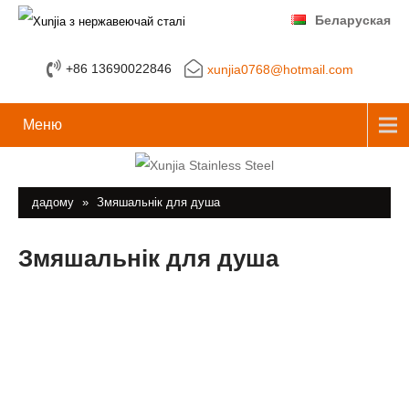
Беларуская
+86 13690022846
xunjia0768@hotmail.com
Меню
дадому
»
Змяшальнік для душа
Змяшальнік для душа