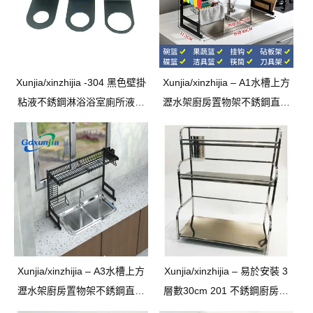
Xunjia/xinzhijia -304 黑色壁掛
Xunjia/xinzhijia – A1水槽上方
粘液不銹鋼淋浴浴室廁所液體
瀝水架廚房置物架不銹鋼直立
肥皂架，用於洗髮水吊架
式瀝水收納架可調式廚房晾衣
架
Xunjia/xinzhijia – A3水槽上方
Xunjia/xinzhijia – 易於安裝 3
瀝水架廚房置物架不銹鋼直立
層數30cm 201 不銹鋼廚房立
式瀝水收納架可調式廚房晾衣
式調味筷子收納架