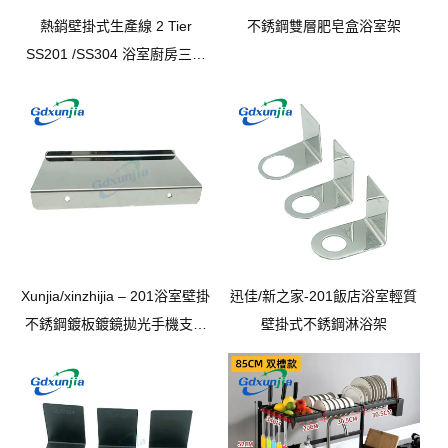
熱銷壁掛式生產線 2 Tier
不銹鋼雙層肥皂盒浴室架
SS201 /SS304 浴室廚房三角
水箱架
Xunjia/xinzhijia – 201浴室壁掛
迅佳/新之家-201飯店浴室輕質
不銹鋼鍍板鍍鏡拋光手機支架
壁掛式不銹鋼淋浴架
浴室牆設備機架