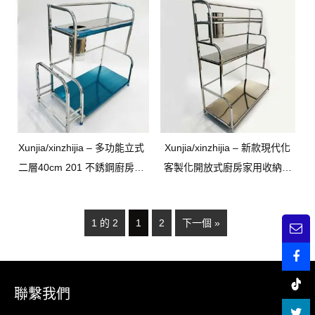
架
Xunjia/xinzhijia – 多功能立式
Xunjia/xinzhijia – 新款現代化
二層40cm 201 不銹鋼廚房醬
客製化開放式廚房家用收納架
瓶收納架
三層置物架收納架
1 的 2
1
2
下一個 »
聯繫我們